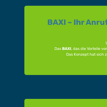
BAXI – Ihr Anru
Das
BAXI
, das die Vorteile v
Das Konzept hat sich z