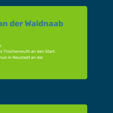
 an der Waldnaab
:
eis Tirschenreuth an den Start.
 nun in Neustadt an der