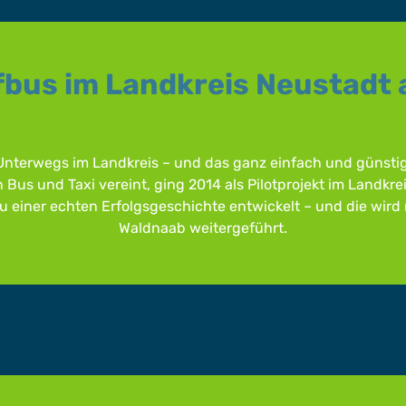
fbus im Landkreis Neustadt
Unterwegs im Landkreis – und das ganz einfach und günstig
on Bus und Taxi vereint, ging 2014 als Pilotprojekt im Landkr
u einer echten Erfolgsgeschichte entwickelt – und die wird
Waldnaab weitergeführt.