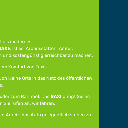
t als modernes
BAXI
s ist es, Arbeitsstätten, Ämter,
ch und kostengünstig erreichbar zu machen.
dem Komfort von Taxis.
h kleine Orte in das Netz des öffentlichen
e.
 oder zum Bahnhof. Das
BAXI
bringt Sie im
 Sie rufen an, wir fahren.
en Anreiz, das Auto gelegentlich stehen zu