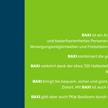
BAXI
ist ein 
und bedarfsorientiertes Personen
Versorgungsmöglichkeiten und Freizeiteinr
BAXI
kombiniert die g
BAXI
verkehrt dank der etwa 720 Haltestel
N
BAXI
bringt Sie bequem, sicher und güns
Zielort. Mit
BAXI
ist auch 
BAXI
gibt aber auch PKW Besitzern durch d