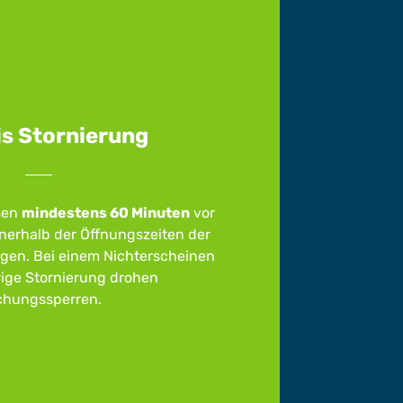
s Stornierung
sen
mindestens 60 Minuten
vor
nerhalb der Öffnungszeiten der
lgen. Bei einem Nichterscheinen
ige Stornierung drohen
hungssperren.