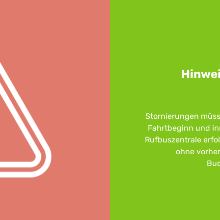
Hinwei
Stornierungen müs
Fahrtbeginn und in
Rufbuszentrale erfo
ohne vorher
Buc