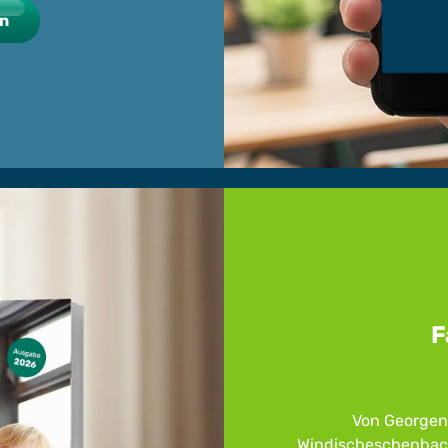
en
F
Von Georgen
Windischeschenbac