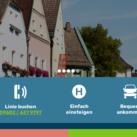
Einfach klicken
Beque
Einfach
Linie buchen
ankomm
einsteigen
09602 / 637 9797