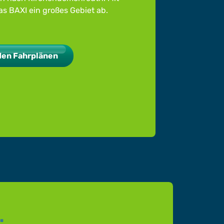
as BAXI ein großes Gebiet ab.
den Fahrplänen
.