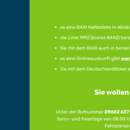
es eine BAXI Haltestelle in Wi
die Linie
1992 (bisher
8442) bere
Sie mit dem BAXI auch in benac
es eine Onlineauskunft gibt
www
Sie mit dem Deutschlandticket
Sie wollen
Unter der Rufnummer
09602 637
Sonn- und Feiertage von 08.00 Uh
Fahrplanang