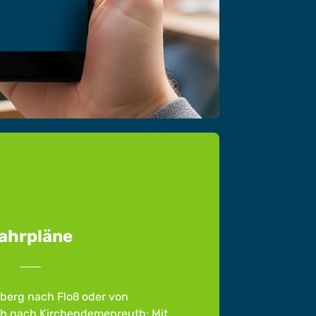
ahrpläne
berg nach Floß oder von
h nach Kirchendemenreuth: Mit