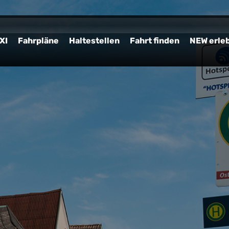
XI
Fahrpläne
Haltestellen
Fahrt finden
NEW erle
Jetzt
online buchen